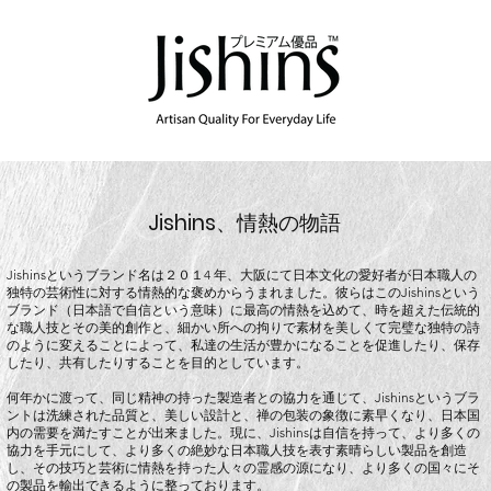
Jishins
、情熱の物語
Jishinsというブランド名は２０１4 年、大阪にて日本文化の愛好者が日本職人の
独特の芸術性に対する情熱的な褒めからうまれました。彼らはこのJishinsという
ブランド（日本語で自信という意味）に最高の情熱を込めて、時を超えた伝統的
な職人技とその美的創作と、細かい所への拘りで素材を美しくて完璧な独特の詩
のように変えることによって、私達の生活が豊かになることを促進したり、保存
したり、共有したりすることを目的としています。
何年かに渡って、同じ精神の持った製造者との協力を通じて、Jishinsというブラ
ントは洗練された品質と、美しい設計と、禅の包装の象徴に素早くなり、日本国
内の需要を満たすことが出来ました。現に、Jishinsは自信を持って、より多くの
協力を手元にして、より多くの絶妙な日本職人技を表す素晴らしい製品を創造
し、その技巧と芸術に情熱を持った人々の霊感の源になり、より多くの国々にそ
の製品を輸出できるように整っております。