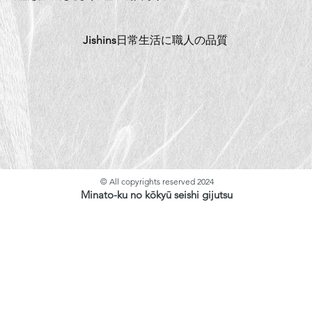
Jishins
日常生活に職人の品質
© All copyrights reserved 2024
Minato-ku no kōkyū seishi gijutsu